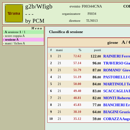
g2b/Wfigb
evento
F00344CNA
COP
- - -
organizzatore
F0034
by PCM
direttore
TLN013
M e n u
A
sessione
1
/ 1
- score coppia A
- sessione A
- mani / fiches A