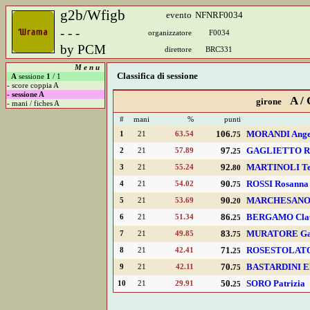
g2b/Wfigb
evento
NFNRF0034
- - -
organizzatore
F0034
by PCM
direttore
BRC331
M e n u
A
sessione
1
/ 1
- score coppia A
- sessione A
- mani / fiches A