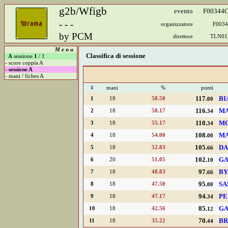
g2b/Wfigb
evento
F00344
- - -
organizzatore
F0034
by PCM
direttore
TLN01
M e n u
A
sessione
1
/ 1
- score coppia A
- sessione A
- mani / fiches A