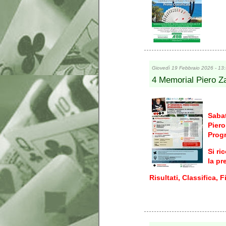
Giovedì 19 Febbraio 2026 - 13
4 Memorial Piero Z
Sabat
Piero
Prog
Si ri
la pr
Risultati, Classifica,