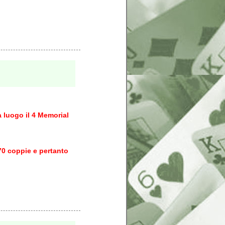
à luogo il 4 Memorial
70 coppie e pertanto