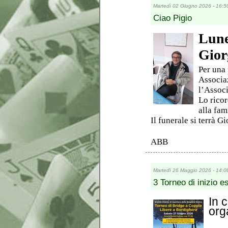
Martedì 02 Giugno 2026 - 16:5
Ciao Pigio
Lune
Gior
Per una 
Associaz
l’Associ
Lo ricor
alla fam
Il funerale si terrà G
ABB
Martedì 26 Maggio 2026 - 14:0
3 Torneo di inizio e
In 
orga