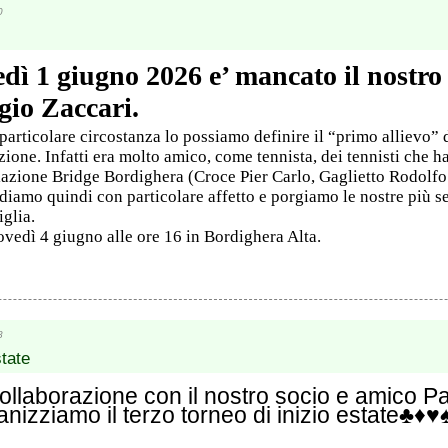
0
dì 1 giugno 2026 e’ mancato il nostro 
gio Zaccari.
particolare circostanza lo possiamo definire il “primo allievo” 
ione. Infatti era molto amico, come tennista, dei tennisti che 
azione Bridge Bordighera (Croce Pier Carlo, Gaglietto Rodolfo
diamo quindi con particolare affetto e porgiamo le nostre più s
iglia.
iovedì 4 giugno alle ore 16 in Bordighera Alta.
8
state
collaborazione con il nostro socio e amico P
nizziamo il terzo torneo di inizio estate♣️♦️♥️♠