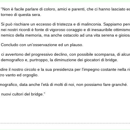
“Non è facile parlare di coloro, amici e parenti, che ci hanno lasciato ed
torneo di questa sera.
Si può rischiare un eccesso di tristezza e di malinconia. Sappiamo per
nei nostri ricordi è fonte di vigoroso coraggio e di inesauribile ottimism
nemico della memoria, ma anche ostacolo ad una vita serena e gioios
Concludo con un’osservazione ed un plauso.
gi ci avvertono del progressivo declino, con possibile scomparsa, di alcun
o demografico e, purtroppo, la diminuzione dei giocatori di bridge.
re il nostro circolo e la sua presidenza per l’impegno costante nella ri
tro vanto ed orgoglio.
ografico, data anche l’età di molti di noi, non possiamo fare granché.
nuovi cultori del bridge.”