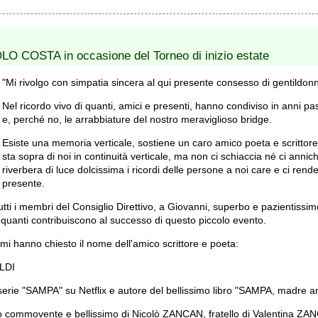
 COSTA in occasione del Torneo di inizio estate
"Mi rivolgo con simpatia sincera al qui presente consesso di gentildonn
Nel ricordo vivo di quanti, amici e presenti, hanno condiviso in anni pass
e, perché no, le arrabbiature del nostro meraviglioso bridge.
Esiste una memoria verticale, sostiene un caro amico poeta e scrittor
sta sopra di noi in continuità verticale, ma non ci schiaccia né ci annich
riverbera di luce dolcissima i ricordi delle persone a noi care e ci ren
presente.
utti i membri del Consiglio Direttivo, a Giovanni, superbo e pazientissim
 quanti contribuiscono al successo di questo piccolo evento.
mi hanno chiesto il nome dell'amico scrittore e poeta:
LDI
erie "SAMPA" su Netflix e autore del bellissimo libro "SAMPA, madre a
ibro commovente e bellissimo di Nicolò ZANCAN, fratello di Valentina ZA