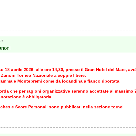
:36
anoni
o 18 aprile 2026, alle ore 14,30, presso il Gran Hotel del Mare, avr
 Zanoni Torneo Nazionale a coppie libere.
ramma e Montepremi come da locandina a fianco riportata.
corda che per ragioni organizzative saranno accettate al massimo 
enotazione è obbligatoria
 Fiches e Score Personali sono pubblicati nella sezione tornei