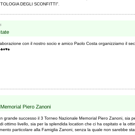
 ANTOLOGIA DEGLI SCONFITTI".
6
state
laborazione con il nostro socio e amico Paolo Costa organizziamo il sec
️♦️♥️♠️
 Memorial Piero Zanoni
un grande successo il 3 Torneo Nazionale Memorial Piero Zanoni, sia pe
 di ottimo livello, sia per la splendida location che ci ha ospitato e la ot
mento particolare alla Famiglia Zanoni, senza la quale non sarebbe stat