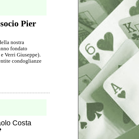
socio Pier
della nostra
hanno fondato
 e Verri Giuseppe).
entite condoglianze
aolo Costa
️