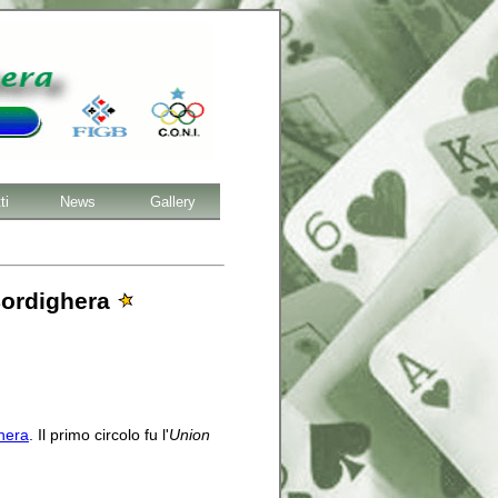
ti
News
Gallery
 Bordighera
hera
. Il primo circolo fu l'
Union