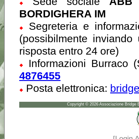
Sede sociale
ABB 
BORDIGHERA IM
Segreteria e informazi
(possibilmente inviand
risposta entro 24 ore)
Informazioni Burraco (
4876455
Posta elettronica:
bridg
Copyright © 2026 Associazione Bridge B
[
Login 