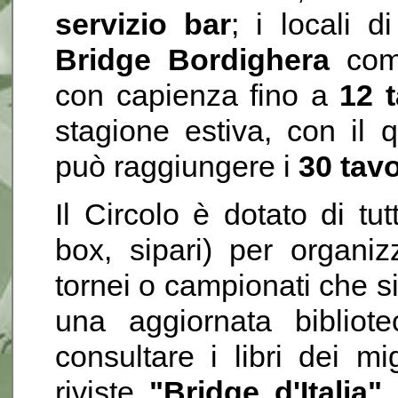
servizio bar
; i locali d
Bridge Bordighera
comp
con capienza fino a
12 t
stagione estiva, con il
può raggiungere i
30 tavo
Il Circolo è dotato di tut
box, sipari) per organiz
tornei o campionati che sia
una aggiornata bibliot
consultare i libri dei mig
riviste
"Bridge d'Italia"