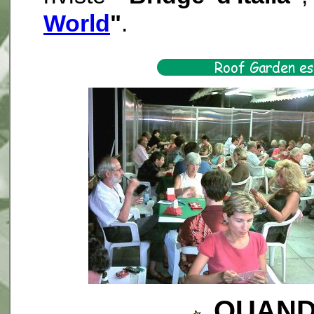
World
"
.
QUAND