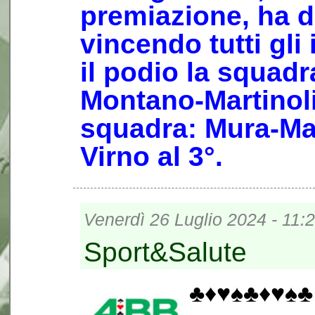
premiazione, ha d
vincendo tutti gli
il podio la squad
Montano-Martinoli 
squadra: Mura-Ma
Virno al 3°.
Venerdì 26 Luglio 2024 - 11:
Sport&Salute
♣️♦️♥️♠️♣️♦️♥️♠️♣️